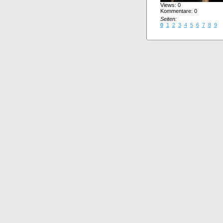
Views: 0
Kommentare: 0
Seiten:
0
1
2
3
4
5
6
7
8
9