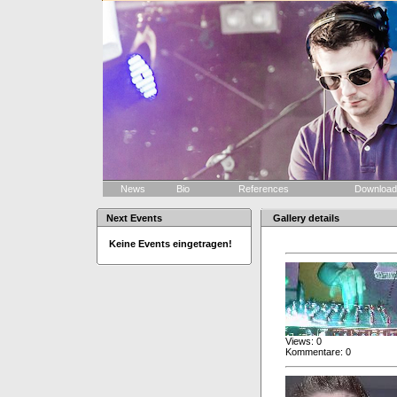
News
Bio
References
Downloa
Next Events
Gallery details
Keine Events eingetragen!
Views: 0
Kommentare: 0