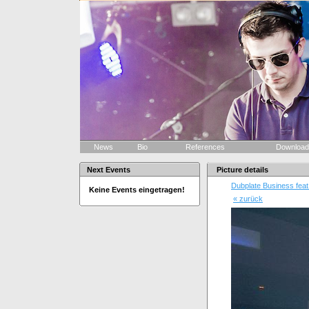
News
Bio
References
Downloa
Next Events
Picture details
Dubplate Business feat
Keine Events eingetragen!
« zurück