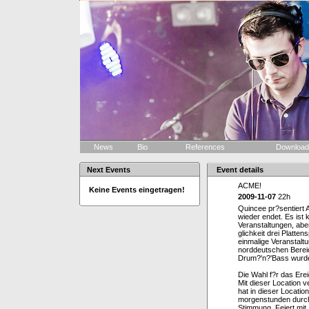
News
Bio
References
Downloa
Next Events
Event details
ACME!
Keine Events eingetragen!
2009-11-07
22h
Quincee pr?sentiert 
wieder endet. Es ist
Veranstaltungen, abe
glichkeit drei Platten
einmalige Veranstal
norddeutschen Berei
Drum?'n?'Bass wurden
Die Wahl f?r das Erei
Mit dieser Location 
hat in dieser Location
morgenstunden durchg
Stimmung. Feiert mit