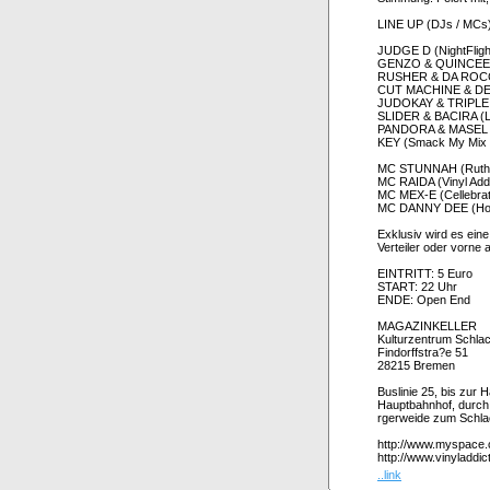
LINE UP (DJs / MCs
JUDGE D (NightFligh
GENZO & QUINCEE (L
RUSHER & DA ROCCA (
CUT MACHINE & DEM
JUDOKAY & TRIPLE T
SLIDER & BACIRA (Lif
PANDORA & MASEL B
KEY (Smack My Mix U
MC STUNNAH (Ruthle
MC RAIDA (Vinyl Addi
MC MEX-E (Cellebrati
MC DANNY DEE (Hood
Exklusiv wird es ei
Verteiler oder vorne
EINTRITT: 5 Euro
START: 22 Uhr
ENDE: Open End
MAGAZINKELLER
Kulturzentrum Schlac
Findorffstra?e 51
28215 Bremen
Buslinie 25, bis zur 
Hauptbahnhof, durch
rgerweide zum Schlac
http://www.myspace.
http://www.vinyladdic
..link