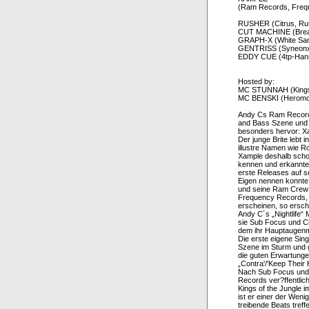
(Ram Records, Freq
RUSHER (Citrus, Rut
CUT MACHINE (Breakb
GRAPH-X (White Sa
GENTRISS (Syneonx, 
EDDY CUE (4tp-Han
Hosted by:
MC STUNNAH (Kings o
MC BENSKI (Heromo
Andy Cs Ram Records 
and Bass Szene und 
besonders hervor: X
Der junge Brite lebt 
illustre Namen wie R
Xample deshalb schon
kennen und erkannte 
erste Releases auf s
Eigen nennen konnte.
und seine Ram Crew 
Frequency Records, u
erscheinen, so ersch
Andy C´s „Nightlife
sie Sub Focus und Ch
dem ihr Hauptaugenme
Die erste eigene Sing
Szene im Sturm und g
die guten Erwartunge
„Contra'/'Keep Their 
Nach Sub Focus und 
Records ver?ffentlic
Kings of the Jungle 
ist er einer der Wen
treibende Beats treff