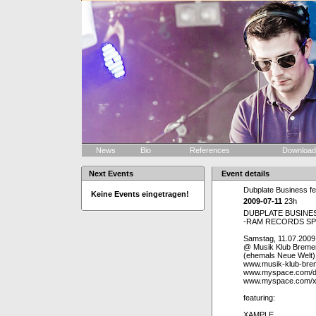
News
Bio
References
Downloa
Next Events
Event details
Dubplate Business fe
Keine Events eingetragen!
2009-07-11
23h
DUBPLATE BUSINE
-RAM RECORDS SP
Samstag, 11.07.2009
@ Musik Klub Bremen
(ehemals Neue Welt)
www.musik-klub-bre
www.myspace.com/du
www.myspace.com/x
featuring:
XAMPLE