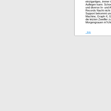
einzigartiges, immer
Auflegen kann. Scho
und diverse In- und 
Records Nacht nicht
Support bekommt uns
Machine, Graph-X, G
die letzten Zweifler
Morgengrauen m?chti
..link