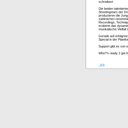
schreiben!
Die beiden talentier
Shootingstars der Dr
produzieren die Jung
zahlreichen renommie
Recordings, Techniq
eroberte das dynami
musikalische Vielfal
Gerade auf erfolgrei
Special in der Plaet
Support gibt es von 
Who?'s ready 2 get f
..link