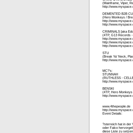
(Mainframe, Viper, 
http://www.myspace
DEMENTED B2B C
(Hero Monkeys / Br
http://www.myspace
http://www.myspace
CRIMINALS [aka Edd
(4TP, G13 Records
http://www.myspace.
http://www.myspace
http://www.myspace
STU
(Break Ya' Neck, Pl
http://www.myspace.
MC?'s:
STUNNAH
(RUTHLESS - CELL
http://www.myspace.
BENSKI
(4TP, Hero Monkey
http://www.myspace
www.4thepeople.de
http://www.myspace
Event Details:
?sterreich hat in de
oder Falco hervorgebr
diese Liste zu setz