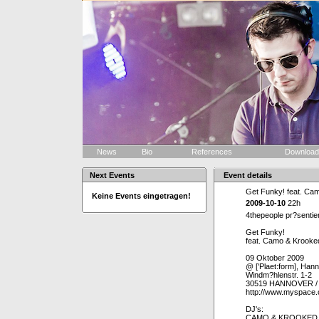
News
Bio
References
Downloa
Next Events
Event details
Get Funky! feat. Ca
Keine Events eingetragen!
2009-10-10
22h
4thepeople pr?sentier
Get Funky!
feat. Camo & Krooke
09 Oktober 2009
@ ['Plaet:form], Han
Windm?hlenstr. 1-2
30519 HANNOVER / 
http://www.myspace.
DJ's:
CAMO & KROOKED