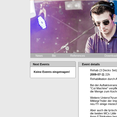
News
Bio
References
Downloa
Next Events
Event details
Rehab (3 Decks Set)
Keine Events eingetragen!
2009-07-11
22h
Rehabilitation durch
Bei der Auftaktveran
"Cut Machine" verpfl
die Menge zum Koche
Weitere Unterst?tzu
Mitbegr?nder der Imp
neu f?r einige mixte
Aber auch die lyrisc
die beiden MCs Littl
ihren F?higkeiten be