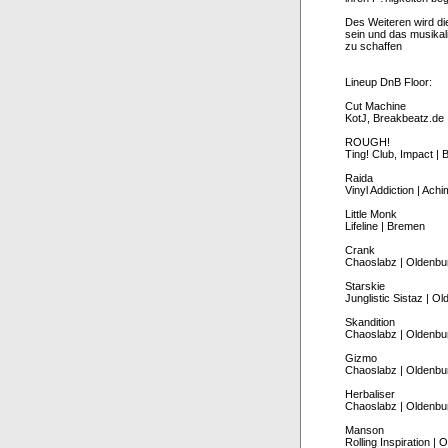
Des Weiteren wird di
sein und das musikal
zu schaffen
Lineup DnB Floor:
Cut Machine
KotJ, Breakbeatz.de
ROUGH!
Ting! Club, Impact |
Raida
Vinyl Addiction | Achi
Little Monk
Lifeline | Bremen
Crank
Chaoslabz | Oldenbu
Starskie
Junglistic Sistaz | O
Skandition
Chaoslabz | Oldenbu
Gizmo
Chaoslabz | Oldenbu
Herbaliser
Chaoslabz | Oldenbu
Manson
Rolling Inspiration | 