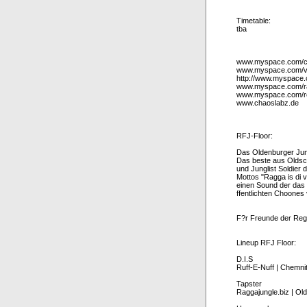
Timetable:
tba
www.myspace.com/c
www.myspace.com/vi
http://www.myspace.
www.myspace.com/ra
www.myspace.com/r
www.chaoslabz.de
RFJ-Floor:
Das Oldenburger Ju
Das beste aus Oldsc
und Junglist Soldier 
Mottos "Ragga is di v
einen Sound der das
ffentlichten Choones 
F?r Freunde der Regg
Lineup RFJ Floor:
D.I.S
Ruff-E-Nuff | Chemni
Tapster
Raggajungle.biz | Ol