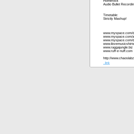
Homerock
Audio Bullet Recordi
Timetable:
Strictly Mashup!
www.myspace.com/dis
www.myspace.com/au
www.myspace.com/dj
www.ilovemusicshirt
www.raggajungle.biz
www.ruff-e-nuff.com
http://www.chaoslabz
..link