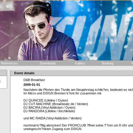
References
Downloads
Gallery
Booking
F
Event details
D&B Breakfast
!
2009-01-01
Nachdem die Pforten des Tivolis am Neujahrstag schlie?en, bedeutet es nicht
Im Micro und DS!GN Bremen k?nnt Ihr zusammen mit
DJ QUINCEE (Lifeline / Oyten)
DJ CUT-MACHINE (Breakbeatz.de / Verden)
DJ BACIRA (Vinyl Addiction / Oyten)
DJ PANDORA (Lifeline / Kirchlinteln)
und MC RAIDA (Vinyl Addiction / Verden)
nochmal kr?ftig abrocken! Der FRÜHCLUB ?ffnet seine T?ren um 8 Uhr und 
uneingeschr?nkten Zugang zum DS!GN.