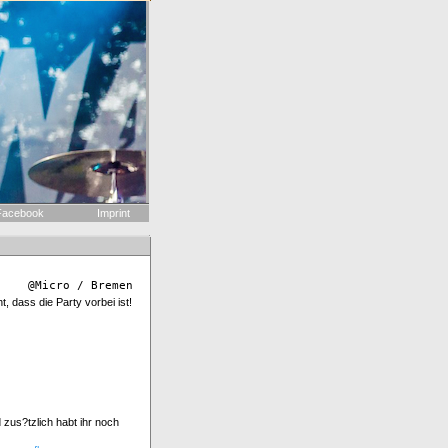
acebook
Imprint
@Micro / Bremen
, dass die Party vorbei ist!
zus?tzlich habt ihr noch