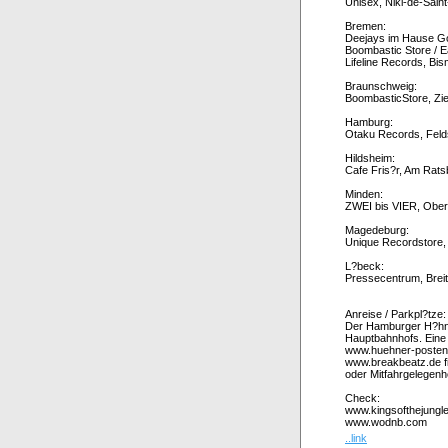
Unisex, Niki-de-Sai
Bremen:
Deejays im Hause G
Boombastic Store / 
Lifeline Records, Bi
Braunschweig:
BoombasticStore, Zi
Hamburg:
Otaku Records, Feld
Hildsheim:
Cafe Fris?r, Am Rat
Minden:
ZWEI bis VIER, Ober
Magedeburg:
Unique Recordstore,
L?beck:
Pressecentrum, Breit
Anreise / Parkpl?tze:
Der Hamburger H?hner
Hauptbahnhofs. Eine 
www.huehner-posten.d
www.breakbeatz.de fi
oder Mitfahrgelegenhe
Check:
www.kingsofthejungl
www.wodnb.com
..link