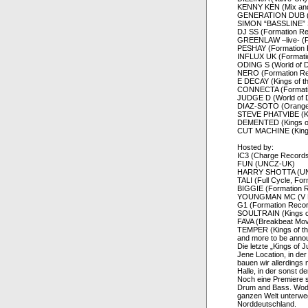
KENNY KEN (Mix and
GENERATION DUB (H
SIMON “BASSLINE” S
DJ SS (Formation Re
GREENLAW –live- (F
PESHAY (Formation
INFLUX UK (Formati
ODING S (World of 
NERO (Formation R
E DECAY (Kings of 
CONNECTA (Format
JUDGE D (World of
DIAZ-SOTO (Orang
STEVE PHATVIBE (Kin
DEMENTED (Kings o
CUT MACHINE (Kings
Hosted by:
IC3 (Charge Record
FUN (UNCZ-UK)
HARRY SHOTTA (U
TALI (Full Cycle, Fo
BIGGIE (Formation 
YOUNGMAN MC (V Re
G1 (Formation Reco
SOULTRAIN (Kings 
FAVA (Breakbeat M
TEMPER (Kings of 
and more to be anno
Die letzte „Kings of
Jene Location, in de
bauen wir allerdings
Halle, in der sonst de
Noch eine Premiere s
Drum and Bass. Wodnb
ganzen Welt unterweg
Norddeutschland.