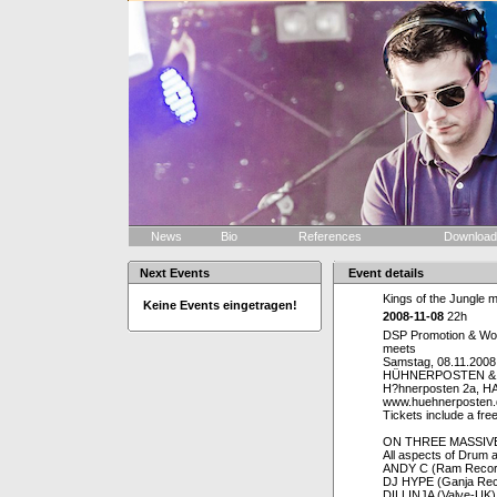
News
Bio
References
Downloa
Next Events
Event details
Kings of the Jungl
Keine Events eingetragen!
2008-11-08
22h
DSP Promotion & Wor
meets
Samstag, 08.11.2008
HÜHNERPOSTEN &
H?hnerposten 2a,
www.huehnerposten.
Tickets include a 
ON THREE MASSIV
All aspects of Drum 
ANDY C (Ram Records
DJ HYPE (Ganja Rec
DILLINJA (Valve-UK)