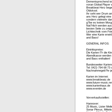
Dementsprechend ist 
voran Global Player 
Breakbeat Herz begeh
Oldskool.
Ihr seht wer Drum a
ans Herz gelegt eine
sondern vielmehr dar
g?be es keinen Morg
Nat?rlich werden au
besten Seite zu zeige
Lichttechnik vom Fein
Wer eine Karte erwir
and Bass!
GENERAL INFOS:
Eintrittspreise:
Die Karten f?r die K
Abendkasse werden di
and Bass enthalten!
Bundesweiter Karten
Tel: 0421-794 68 73 
Nachnahmegeb?hr je 
Karten im Internet:
www.breakbeatz.de
www.future-music.ne
www.kartenhaus.de
www.eventim.de
Vorverkaufsstellen:
Hannover:
25 Music, Lister Me
Sonar Plexus, Mitte