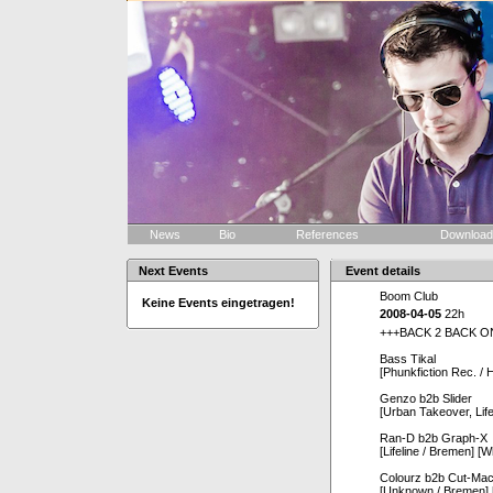
News
Bio
References
Downloa
Next Events
Event details
Boom Club
Keine Events eingetragen!
2008-04-05
22h
+++BACK 2 BACK O
Bass Tikal
[Phunkfiction Rec. /
Genzo b2b Slider
[Urban Takeover, Life
Ran-D b2b Graph-X
[Lifeline / Bremen] [
Colourz b2b Cut-Mac
[Unknown / Bremen] 