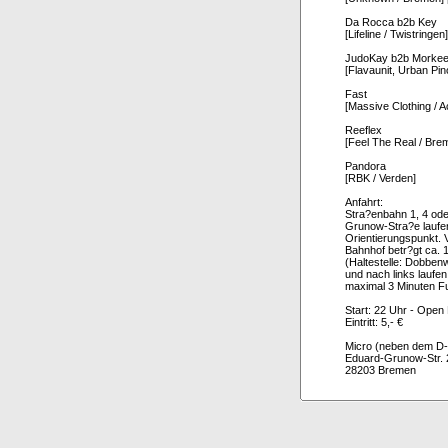
Da Rocca b2b Key
[Lifeline / Twistringen
JudoKay b2b Morke
[Flavaunit, Urban Pi
Fast
[Massive Clothing / A
Reeflex
[Feel The Real / Bre
Pandora
[RBK / Verden]
Anfahrt:
Stra?enbahn 1, 4 ode
Grunow-Stra?e laufe
Orientierungspunkt.
Bahnhof betr?gt ca. 1
(Haltestelle: Dobben
und nach links laufe
maximal 3 Minuten F
Start: 22 Uhr - Open
Eintritt: 5,- €
Micro (neben dem D-
Eduard-Grunow-Str. 
28203 Bremen