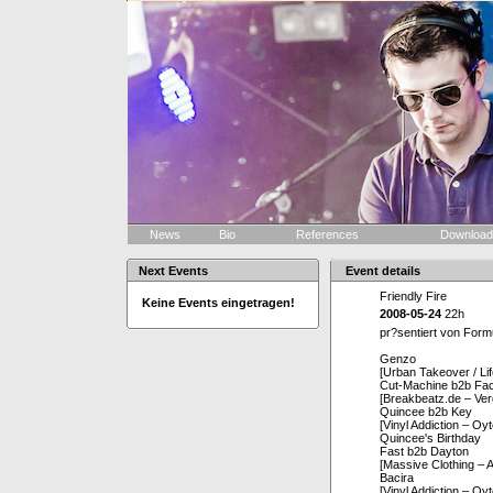
News
Bio
References
Downloa
Next Events
Event details
Friendly Fire
Keine Events eingetragen!
2008-05-24
22h
pr?sentiert von Formu
Genzo
[Urban Takeover / Li
Cut-Machine b2b Fac
[Breakbeatz.de – Ver
Quincee b2b Key
[Vinyl Addiction – Oy
Quincee's Birthday
Fast b2b Dayton
[Massive Clothing – 
Bacira
[Vinyl Addiction – Oyt