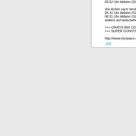
06:52 Uhr Abfahrt (Gl
Von Achim nach Ver
05:31 Uhr Abfahrt (Gl
06:31 Uhr Abfahrt (Gl
weitere auf www.bah
+++ GRATIS MIX CD
+++ SUPER GÜNST
http://www.myspace.
..link