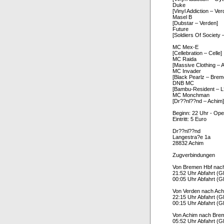
Duke
[Vinyl Addiction – Ver
Masel B
[Dubstar – Verden]
Future
[Soldiers Of Society
MC Mex-E
[Cellebration – Celle]
MC Raida
[Massive Clothing – 
MC Invader
[Black Pearlz – Brem
DNB MC
[Bambu-Resident – L
MC Monchman
[Dr??nl??nd – Achim]
Beginn: 22 Uhr - Op
Eintritt: 5 Euro
Dr??nl??nd
Langestra?e 1a
28832 Achim
Zugverbindungen
Von Bremen Hbf nac
21:52 Uhr Abfahrt (Gl
00:05 Uhr Abfahrt (Gl
Von Verden nach Ac
22:15 Uhr Abfahrt (Gl
00:15 Uhr Abfahrt (Gl
Von Achim nach Bre
05:52 Uhr Abfahrt (Gl