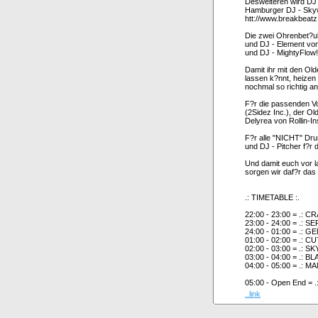
Desweiteren wird DJ 
Hamburger DJ - Skyw
htt://www.breakbeatz
Die zwei Ohrenbet?u
und DJ - Element von
und DJ - MightyFlow!
Damit ihr mit den Ol
lassen k?nnt, heizen
nochmal so richtig an!
F?r die passenden 
(2Sidez Inc.), der 
Delyrea von Rollin-Ins
F?r alle "NICHT" Dru
und DJ - Pitcher f?r 
Und damit euch vor la
sorgen wir daf?r das
.: TIMETABLE :.
22:00 - 23:00 = .: C
23:00 - 24:00 = .:
24:00 - 01:00 = .: 
01:00 - 02:00 = .: 
02:00 - 03:00 = .: 
03:00 - 04:00 = .: B
04:00 - 05:00 = .:
05:00 - Open End =
..link