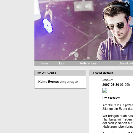
News
Bio
References
Downloa
Next Events
Event details
Awake!
Keine Events eingetragen!
2007-03-30
01-02h
Pressetext:
Am 30.03.2007 pr?sent
Silence ein Event da
Wir bringen euch das
Hamburg, wir freuen 
der sich ja schon au
Halle zum toben brin