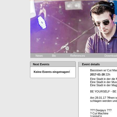
News
Bio
References
Downloa
Next Events
Event details
Basstown w/ Cut Ma
Keine Events eingetragen!
2017-01-28
22h
Eine Stadt in der di
Eine Stadt in der Mus
Eine Stadt in der Magi
BE YOURSELF - BE
Am 28.01.17 ?ffnen w
schlagen werden und 
??? Deejays ???
? Cut Machine
? NIINEX