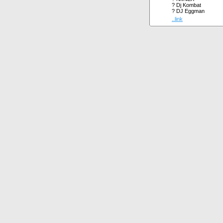
? Dj Kombat
? DJ Eggman
..link