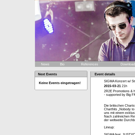
News
Bio
References
Downloa
Next Events
Event details
SIGMA Konzert w/ S
Keine Events eingetragen!
2015-03-21
21h
2R2E Promotions & h
- supported by Big F
Die britischen Char
Charthits „Nobody to
uns mit einem exklus
Nach zahlreichen Rel
der weltweite Durchbr
Lineup:
SIGMA feat. JUSTYCE