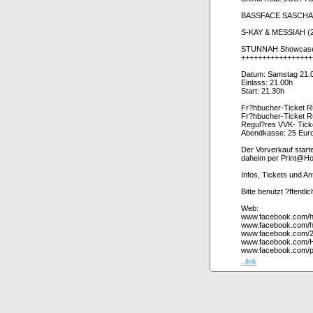
BASSFACE SASCHA (S
S-KAY & MESSIAH (2
STUNNAH Showcase f
+++++++++++++++++
Datum: Samstag 21.
Einlass: 21.00h
Start: 21.30h
Fr?hbucher-Ticket R
Fr?hbucher-Ticket R
Regul?res VVK- Tick
Abendkasse: 25 Eur
Der Vorverkauf start
daheim per Print@Ho
Infos, Tickets und A
Bitte benutzt ?ffentli
Web:
www.facebook.com/h
www.facebook.com/ha
www.facebook.com/
www.facebook.com/
www.facebook.com/p
..link