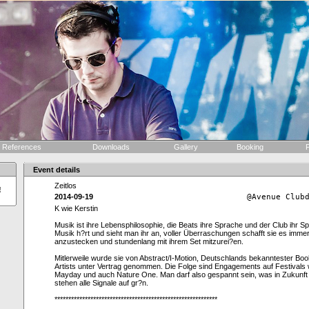
References
Downloads
Gallery
Booking
F
Event details
Zeitlos
!
2014-09-19
@Avenue Club
K wie Kerstin
Musik ist ihre Lebensphilosophie, die Beats ihre Sprache und der Club ihr S
Musik h?rt und sieht man ihr an, voller Überraschungen schafft sie es imme
anzustecken und stundenlang mit ihrem Set mitzurei?en.
Mitlerweile wurde sie von Abstract/I-Motion, Deutschlands bekanntester Bo
Artists unter Vertrag genommen. Die Folge sind Engagements auf Festivals 
Mayday und auch Nature One. Man darf also gespannt sein, was in Zukunft
stehen alle Signale auf gr?n.
***********************************************************