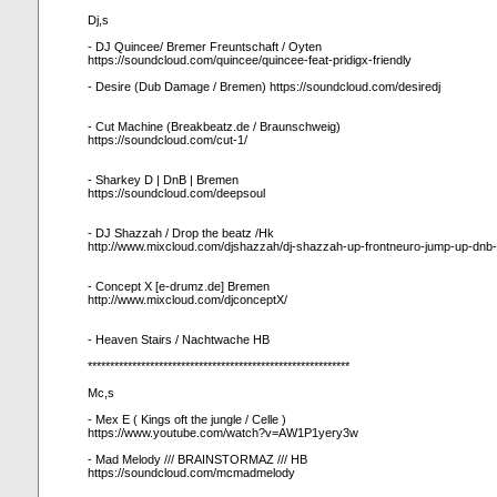
Dj,s
- DJ Quincee/ Bremer Freuntschaft / Oyten
https://soundcloud.com/quincee/quincee-feat-pridigx-friendly
- Desire (Dub Damage / Bremen) https://soundcloud.com/desiredj
- Cut Machine (Breakbeatz.de / Braunschweig)
https://soundcloud.com/cut-1/
- Sharkey D | DnB | Bremen
https://soundcloud.com/deepsoul
- DJ Shazzah / Drop the beatz /Hk
http://www.mixcloud.com/djshazzah/dj-shazzah-up-frontneuro-jump-up-dnb-
- Concept X [e-drumz.de] Bremen
http://www.mixcloud.com/djconceptX/
- Heaven Stairs / Nachtwache HB
***********************************************************
Mc,s
- Mex E ( Kings oft the jungle / Celle )
https://www.youtube.com/watch?v=AW1P1yery3w
- Mad Melody /// BRAINSTORMAZ /// HB
https://soundcloud.com/mcmadmelody