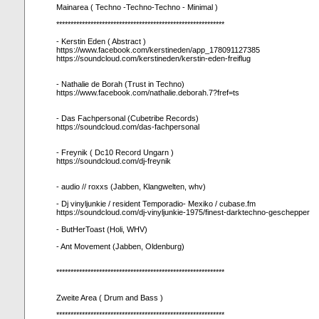
Mainarea ( Techno -Techno-Techno - Minimal )
***********************************************************
- Kerstin Eden ( Abstract )
https://www.facebook.com/kerstineden/app_178091127385
https://soundcloud.com/kerstineden/kerstin-eden-freiflug
- Nathalie de Borah (Trust in Techno)
https://www.facebook.com/nathalie.deborah.7?fref=ts
- Das Fachpersonal (Cubetribe Records)
https://soundcloud.com/das-fachpersonal
- Freynik ( Dc10 Record Ungarn )
https://soundcloud.com/dj-freynik
- audio // roxxs (Jabben, Klangwelten, whv)
- Dj vinyljunkie / resident Temporadio- Mexiko / cubase.fm
https://soundcloud.com/dj-vinyljunkie-1975/finest-darktechno-geschepper
- ButHerToast (Holi, WHV)
- Ant Movement (Jabben, Oldenburg)
***********************************************************
Zweite Area ( Drum and Bass )
***********************************************************