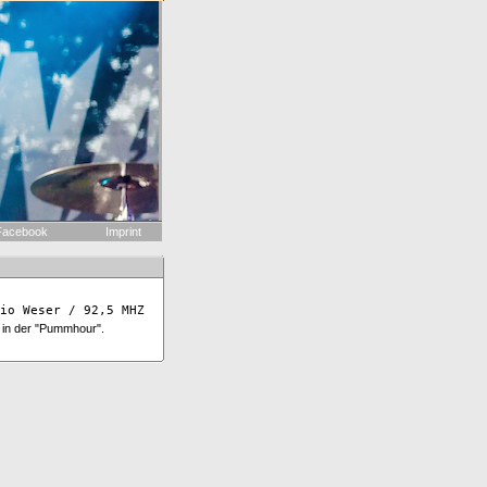
acebook
Imprint
io Weser / 92,5 MHZ
 in der "Pummhour".