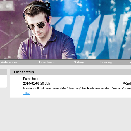
References
Downloads
Gallery
Booking
F
Event details
Pummhour
!
2014-01-06
20:05h
@Rad
Gastauftritt mit dem neuen Mix "Journey" bei Radiomoderator Dennis Pumm
..link