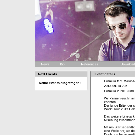
News
Bio
References
Downloa
Next Events
Event details
Formula feat. Wilkin
Keine Events eingetragen!
2013-09-14
22h
Formula in 2013 und w
Wir k?nnen euch hier
konnten!
Der junge Brite, der
World Tour 2013 Halt
Das weitere Lineup k
Mischung zusammenge
Mit am Start ist en
eine Weile her, als d
Doch nun hat er end