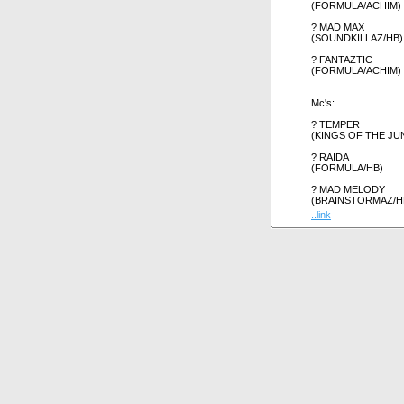
(FORMULA/ACHIM)
? MAD MAX
(SOUNDKILLAZ/HB)
? FANTAZTIC
(FORMULA/ACHIM)
Mc's:
? TEMPER
(KINGS OF THE JU
? RAIDA
(FORMULA/HB)
? MAD MELODY
(BRAINSTORMAZ/H
..link