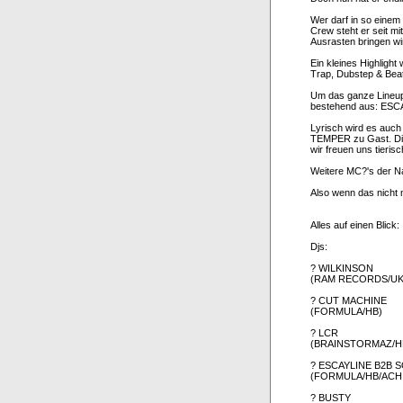
Wer darf in so einem
Crew steht er seit m
Ausrasten bringen wi
Ein kleines Highligh
Trap, Dubstep & Beat
Um das ganze Lineup 
bestehend aus: ES
Lyrisch wird es auch
TEMPER zu Gast. Die 
wir freuen uns tieris
Weitere MC?'s der 
Also wenn das nicht m
Alles auf einen Blick:
Djs:
? WILKINSON
(RAM RECORDS/UK
? CUT MACHINE
(FORMULA/HB)
? LCR
(BRAINSTORMAZ/H
? ESCAYLINE B2B 
(FORMULA/HB/ACH
? BUSTY