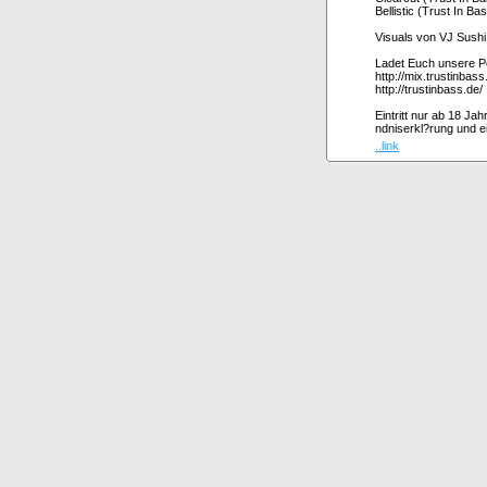
Bellistic (Trust In Ba
Visuals von VJ Sushi
Ladet Euch unsere P
http://mix.trustinbass
http://trustinbass.de/
Eintritt nur ab 18 J
ndniserkl?rung und e
..link