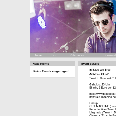
News
Bio
References
Downloa
Next Events
Event details
In Bass We Trust
Keine Events eingetragen!
2012-01-14
23h
Trust In Bass mit C
Geht los: 23 Uhr
Eintritt: 2 Euro vor 
http://www.faceboo
http://cut-machine.ne
Lineup:
CUT MACHINE (break
Fedupfaction (Trust 
Magmatic (Trust In 
Clearcut (Trust In B