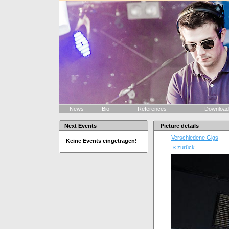
News
Bio
References
Downloa
Next Events
Picture details
Verschiedene Gigs
Keine Events eingetragen!
« zurück