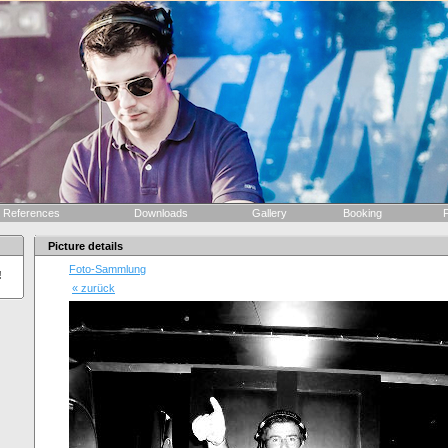
References
Downloads
Gallery
Booking
F
Picture details
Foto-Sammlung
!
« zurück