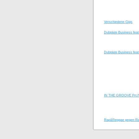
Verschiedene Gigs
Dubplate Business feat.
Dubplate Business feat
IN THE GROOVE Prt.I
Rap&Reggae gegen Ra