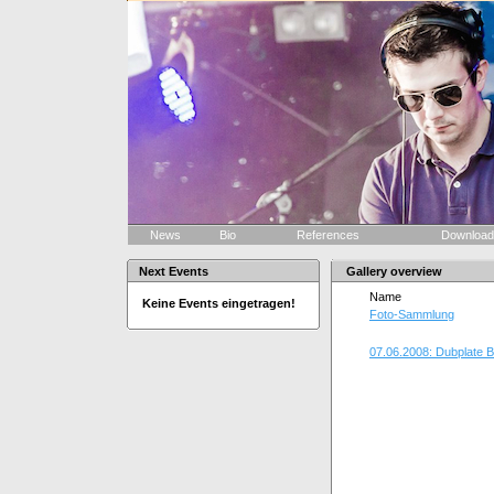
News
Bio
References
Downloa
Next Events
Gallery overview
Name
Keine Events eingetragen!
Foto-Sammlung
07.06.2008: Dubplate 