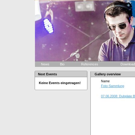
News
Bio
References
Downloa
Next Events
Gallery overview
Name
Keine Events eingetragen!
Foto-Sammlung
07.06.2008: Dubplate 