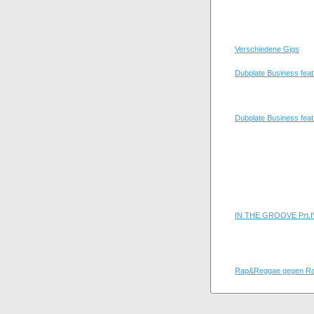
Verschiedene Gigs
Dubplate Business feat.
Dubplate Business feat
IN THE GROOVE Prt.I
Rap&Reggae gegen Ra