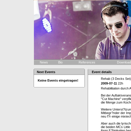
News
Bio
References
Downloa
Next Events
Event details
Rehab (3 Decks Set)
Keine Events eingetragen!
2009-07-11
22h
Rehabilitation durch
Bei der Auftaktveran
"Cut Machine" verpfl
die Menge zum Koche
Weitere Unterst?tzu
Mitbegr?nder der Imp
neu f?r einige mixte
Aber auch die lyrisc
die beiden MCs Littl
ihren F?higkeiten be