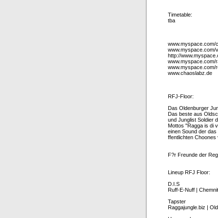
Timetable:
tba
www.myspace.com/c
www.myspace.com/vi
http://www.myspace.
www.myspace.com/ra
www.myspace.com/r
www.chaoslabz.de
RFJ-Floor:
Das Oldenburger Ju
Das beste aus Oldsc
und Junglist Soldier 
Mottos "Ragga is di v
einen Sound der das
ffentlichten Choones 
F?r Freunde der Regg
Lineup RFJ Floor:
D.I.S
Ruff-E-Nuff | Chemni
Tapster
Raggajungle.biz | Ol