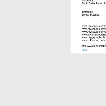
Homerock
Audio Bullet Recordi
Timetable:
Strictly Mashup!
www.myspace.com/dis
www.myspace.com/au
www.myspace.com/dj
www.ilovemusicshirt
www.raggajungle.biz
www.ruff-e-nuff.com
http://www.chaoslabz
..link