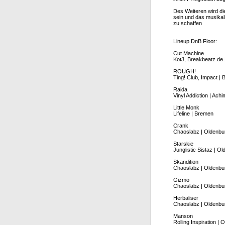
Des Weiteren wird di
sein und das musikal
zu schaffen
Lineup DnB Floor:
Cut Machine
KotJ, Breakbeatz.de
ROUGH!
Ting! Club, Impact |
Raida
Vinyl Addiction | Achi
Little Monk
Lifeline | Bremen
Crank
Chaoslabz | Oldenbu
Starskie
Junglistic Sistaz | O
Skandition
Chaoslabz | Oldenbu
Gizmo
Chaoslabz | Oldenbu
Herbaliser
Chaoslabz | Oldenbu
Manson
Rolling Inspiration | 