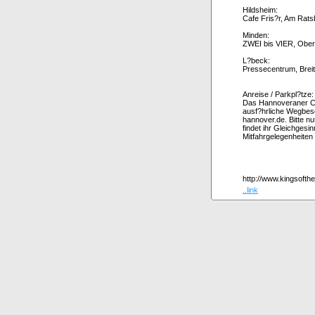
Hildsheim:
Cafe Fris?r, Am Rat
Minden:
ZWEI bis VIER, Ober
L?beck:
Pressecentrum, Breit
Anreise / Parkpl?tze:
Das Hannoveraner Cap
ausf?hrliche Wegbesc
hannover.de. Bitte n
findet ihr Gleichgesi
Mitfahrgelegenheiten 
http://www.kingsofthe
..link