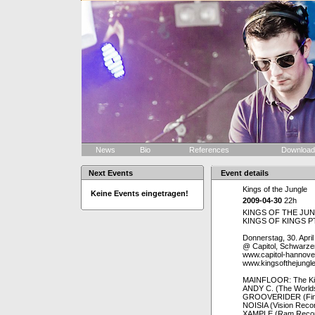
News
Bio
References
Downloa
Next Events
Event details
Kings of the Jungle
Keine Events eingetragen!
2009-04-30
22h
KINGS OF THE JU
KINGS OF KINGS PT
Donnerstag, 30. Apri
@ Capitol, Schwarze
www.capitol-hannove
www.kingsofthejungl
MAINFLOOR: The Kin
ANDY C. (The Worlds
GROOVERIDER (Final
NOISIA (Vision Reco
XAMPLE (Ram Recor