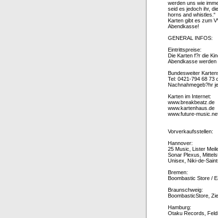
werden uns wie imme
seid es jedoch ihr, 
horns and whistles.“
Karten gibt es zum V
Abendkasse!
GENERAL INFOS:
Eintrittspreise:
Die Karten f?r die K
Abendkasse werden d
Bundesweiter Karten
Tel: 0421-794 68 73 
Nachnahmegeb?hr je 
Karten im Internet:
www.breakbeatz.de
www.kartenhaus.de
www.future-music.ne
Vorverkaufsstellen:
Hannover:
25 Music, Lister Me
Sonar Plexus, Mitte
Unisex, Niki-de-Sai
Bremen:
Boombastic Store / 
Braunschweig:
BoombasticStore, Zi
Hamburg:
Otaku Records, Feld