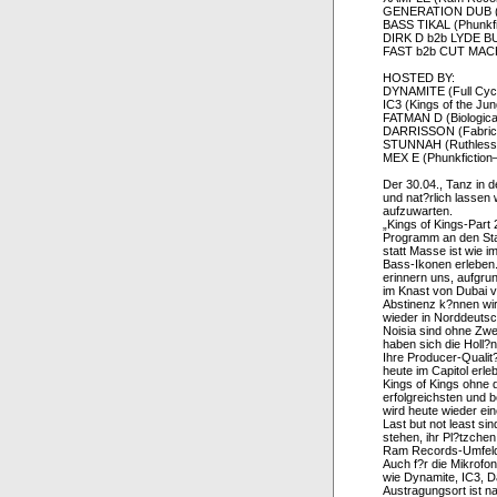
GENERATION DUB (G
BASS TIKAL (Phunkf
DIRK D b2b LYDE BU
FAST b2b CUT MACHI
HOSTED BY:
DYNAMITE (Full Cycl
IC3 (Kings of the Ju
FATMAN D (Biologica
DARRISSON (Fabric 
STUNNAH (Ruthles
MEX E (Phunkfictio
Der 30.04., Tanz in d
und nat?rlich lassen 
aufzuwarten.
„Kings of Kings-Part 
Programm an den Sta
statt Masse ist wie 
Bass-Ikonen erleben.
erinnern uns, aufgr
im Knast von Dubai ve
Abstinenz k?nnen wir
wieder in Norddeutsc
Noisia sind ohne Zwe
haben sich die Holl
Ihre Producer-Qualit
heute im Capitol erle
Kings of Kings ohne d
erfolgreichsten und 
wird heute wieder ei
Last but not least si
stehen, ihr Pl?tzch
Ram Records-Umfeld
Auch f?r die Mikrofo
wie Dynamite, IC3, D
Austragungsort ist n