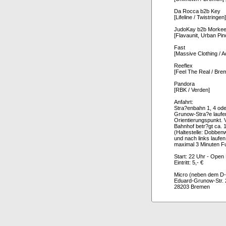
Da Rocca b2b Key
[Lifeline / Twistringen
JudoKay b2b Morke
[Flavaunit, Urban Pi
Fast
[Massive Clothing / A
Reeflex
[Feel The Real / Bre
Pandora
[RBK / Verden]
Anfahrt:
Stra?enbahn 1, 4 ode
Grunow-Stra?e laufe
Orientierungspunkt.
Bahnhof betr?gt ca. 1
(Haltestelle: Dobben
und nach links laufe
maximal 3 Minuten F
Start: 22 Uhr - Open
Eintritt: 5,- €
Micro (neben dem D-
Eduard-Grunow-Str. 
28203 Bremen