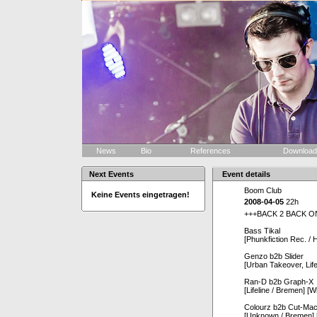
News
Bio
References
Downloa
Next Events
Event details
Boom Club
Keine Events eingetragen!
2008-04-05
22h
+++BACK 2 BACK O
Bass Tikal
[Phunkfiction Rec. /
Genzo b2b Slider
[Urban Takeover, Life
Ran-D b2b Graph-X
[Lifeline / Bremen] [
Colourz b2b Cut-Mac
[Unknown / Bremen] 