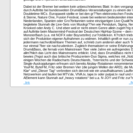
Dabei ist der Bremer bei weitem kein unbeschriebenes Blatt: In den vergan
durch Auftritte bei bundesweiten Drum&Bass-Veranstaltungen zu einem de
Doubletime-MCs. Europaweit stellte er bei den gr??ten elektronischen Festi
& Sterne, Nature One, Fusion Festival, sowie bei weiteren bedeutenden inter
Niederlanden, Spanien oder Gro?britannien seine einzigartigen Live-Qualit?t
begleitete Stunnah die Live-Sets von Musikgr??en wie Pendulum, Sigma, N
Krooked oder Andy C. Und eben weil er nicht einem Genre allein zugeh?rig 
auf Auftritte beim Mastermind-Festival der Deutschen HipHop-Szene – dem 
MonsterBash (u.a. mit NOFX oder Boysetsfire) zur?ckblicken. K?rzlich trieb
sich der Produktion eigener Aufnahmen zu widmen. Inhaltlich greift er nun zu
jedermann nachvollziehbare Themen auf, schrieb zum anderen aber auch Tex
nur einmal ?ber sie nachzudenken. Zugleich thematisiert er seine Erfahrunge
Drum&Bass, die fernab vom Mainstream ?ber viele Jahre ein aufregendes Da
allm?hlich das Licht des Mainstreams erblickt. Und, dass Drum&Bass nicht l
bewies j?ngst auch das britische Produzenten-Duo Sigma, welches mit „Nobo
einigen Wochen die Radiocharts Deutschlands, ?sterreichs und der Schweiz
Single-Auskopplungen erfreuen sich bereits Airplay-Rotationen renommierter
YouFM, ByteFM, Fritz oder Bremen Vier (die jungen Wellen der ARD); die M
Klar“ und „Dieser Tag“ verbreiten sich derzeit wie ein unaufhaltsames Lauffe
Netzwerken und laufen bei MTV.de, VIVA.tv, tape.tv oder putpat.tv rauf und 
AElement kann Stunnah auf „heavy rotations“ bei u.a. N-JOY und Fritz zur?
..link
..f