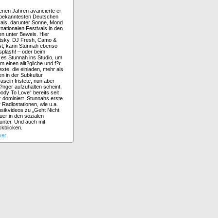
genen Jahren avancierte er
r bekanntesten Deutschen
vals, darunter Sonne, Mond
nationalen Festivals in den
en unter Beweis. Hier
etsky, DJ Fresh, Camo &
ist, kann Stunnah ebenso
splash! – oder beim
 es Stunnah ins Studio, um
m einen allt?gliche und f?r
te, die einladen, mehr als
n in der Subkultur
sein fristete, nun aber
?nger aufzuhalten scheint,
dy To Love“ bereits seit
 dominiert. Stunnahs erste
 Radiostationen, wie u.a.
usikvideos zu „Geht Nicht
uer in den sozialen
runter. Und auch mit
ckblicken.
lyer