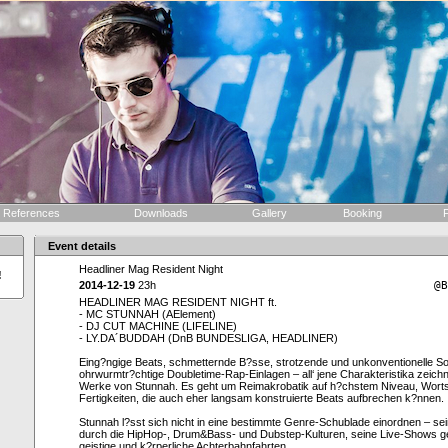
References
Downloads
Gallery
Booking
F
Event details
Headliner Mag Resident Night
!
2014-12-19
23h
@B
HEADLINER MAG RESIDENT NIGHT ft.
- MC STUNNAH (AElement)
- DJ CUT MACHINE (LIFELINE)
- LY.DA´BUDDAH (DnB BUNDESLIGA, HEADLINER)
Eing?ngige Beats, schmetternde B?sse, strotzende und unkonventionelle S
ohrwurmtr?chtige Doubletime-Rap-Einlagen – all‘ jene Charakteristika zeich
Werke von Stunnah. Es geht um Reimakrobatik auf h?chstem Niveau, Worts
Fertigkeiten, die auch eher langsam konstruierte Beats aufbrechen k?nnen.
Stunnah l?sst sich nicht in eine bestimmte Genre-Schublade einordnen – sei
durch die HipHop-, Drum&Bass- und Dubstep-Kulturen, seine Live-Shows ge
geistige und k?rperliche Achterbahnfahrten.