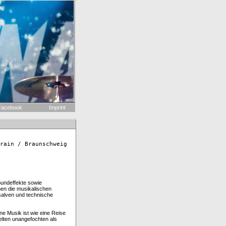
acebook
Imprint
rain / Braunschweig
oundeffekte sowie
nen die musikalischen
alven und technische
ne Musik ist wie eine Reise
lten unangefochten als