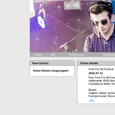
News
Bio
References
Downloa
Next Events
Event details
Free For All Festival
Keine Events eingetragen!
2015-07-11
Das Free For All Fes
mittlerweile 4000 Bes
Camping ist leider ni
Bands:
Caliban, Adept, anni
Fachpersonal, Desona
..link