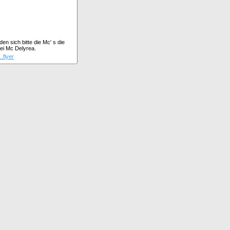
n sich bitte die Mc' s die
ei Mc Delyrea.
..flyer