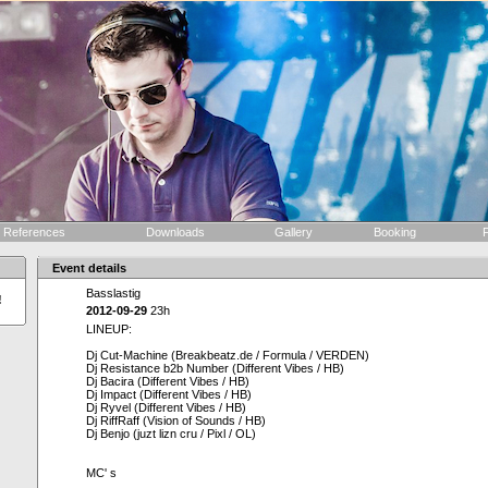
References
Downloads
Gallery
Booking
F
Event details
Basslastig
!
2012-09-29
23h
LINEUP:
Dj Cut-Machine (Breakbeatz.de / Formula / VERDEN)
Dj Resistance b2b Number (Different Vibes / HB)
Dj Bacira (Different Vibes / HB)
Dj Impact (Different Vibes / HB)
Dj Ryvel (Different Vibes / HB)
Dj RiffRaff (Vision of Sounds / HB)
Dj Benjo (juzt lizn cru / Pixl / OL)
MC' s