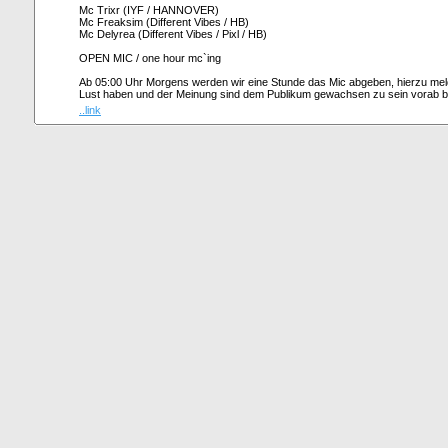
Mc Trixr (IYF / HANNOVER)
Mc Freaksim (Different Vibes / HB)
Mc Delyrea (Different Vibes / Pixl / HB)
OPEN MIC / one hour mc`ing
Ab 05:00 Uhr Morgens werden wir eine Stunde das Mic abgeben, hierzu melde
Lust haben und der Meinung sind dem Publikum gewachsen zu sein vorab b
..link