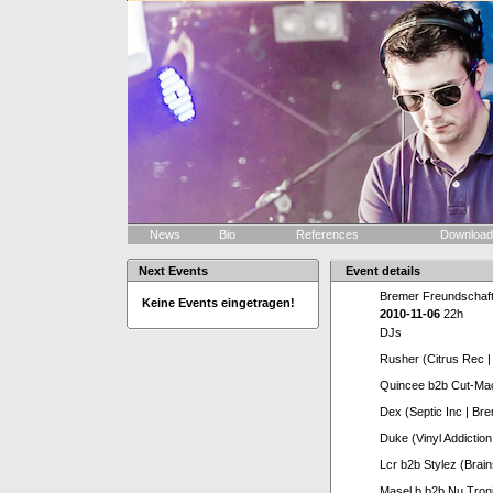
News
Bio
References
Downloa
Next Events
Event details
Bremer Freundschaf
Keine Events eingetragen!
2010-11-06
22h
DJs
Rusher (Citrus Rec 
Quincee b2b Cut-Mach
Dex (Septic Inc | Br
Duke (Vinyl Addiction
Lcr b2b Stylez (Brai
Masel b b2b Nu Tron