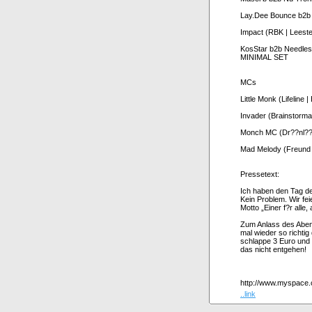
Lay.Dee Bounce b2b
Impact (RBK | Leeste
KosStar b2b Needles 
MINIMAL SET
MCs
Little Monk (Lifeline 
Invader (Brainstorm
Monch MC (Dr??nl??
Mad Melody (Freund 
Pressetext:
Ich haben den Tag de
Kein Problem. Wir fe
Motto „Einer f?r alle, a
Zum Anlass des Abend
mal wieder so richtig 
schlappe 3 Euro und 
das nicht entgehen!
http://www.myspace.
..link